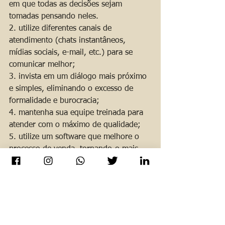
em que todas as decisões sejam 
tomadas pensando neles.
2. utilize diferentes canais de 
atendimento (chats instantâneos, 
mídias sociais, e-mail, etc.) para se 
comunicar melhor;
3. invista em um diálogo mais próximo 
e simples, eliminando o excesso de 
formalidade e burocracia;
4. mantenha sua equipe treinada para 
atender com o máximo de qualidade;
5. utilize um software que melhore o 
processo de venda, tornando-o mais 
eficaz;
6. esteja pronto para ir além do 
combinado, fazer mais do que a 
concorrência faria;
7. monitore constantemente o nível de 
satisfação e lealdade dos seus clientes.