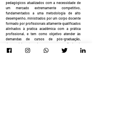
pedagógicos atualizados com a necessidade de
um mercado extremamente competitivo,
fundamentados a uma metodologia de alto
desempenho, ministrados por um corpo docente
formado por profissionais altamente qualificados
alinhados à pratica acadêmica com a prática
profissional, e tem como objetivo atender às
demandas de cursos de pós-graduação,
desenvolvimento humano e profissional,
aperfeiçoamento e capacitação.
Nossa essência é a de agregar desenvolvimento
humano e profissional com responsabilidade,
estimular conhecimento pela boa ideia, promover
a gestão de pessoas, levar informação a quem
quer consumir informação, trabalhar gestão
pessoal e empresarial para gerar negócios e
desenvolver projetos educacionais sustentáveis e
autossustentáveis.
Desenvolver pessoas, profissionais e empresas.
É isso o que fazemos de melhor.
Prazer. Instituto 360 Educacional.