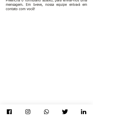
Preencha o formulário abaixo, para enviar-nos uma
mensagem. Em breve, nossa equipe entrará em
contato com você!