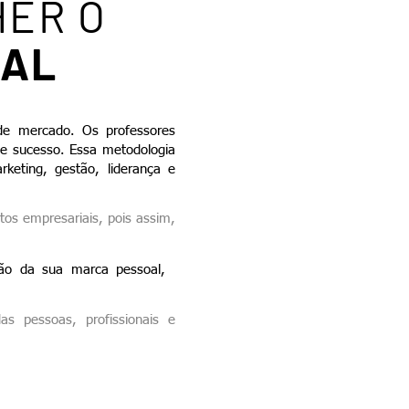
HER O
NAL
de mercado. Os professores
 de sucesso. Essa metodologia
rketing, gestão, liderança e
os empresariais, pois assim,
tão da sua marca pessoal,
as pessoas, profissionais e