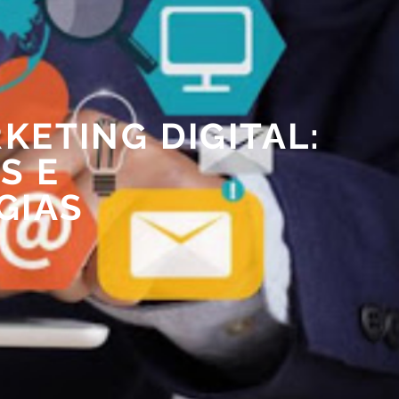
KETING DIGITAL:
S E
GIAS