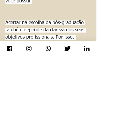
você possui.
Acertar na escolha da pós-graduação 
também depende da clareza dos seus 
objetivos profissionais. Por isso, 
expanda suas ideias e verifique quais 
cursos podem ter relação com seu 
objetivo de carreira.
Se precisar de ajuda, conte com a 
gente. Nossa especialidade é 
empreender Pessoas.
Acesse www.instituto360educacional e 
conheça nossos cursos de Pós&MBA 
360º - Presencial e EAD.